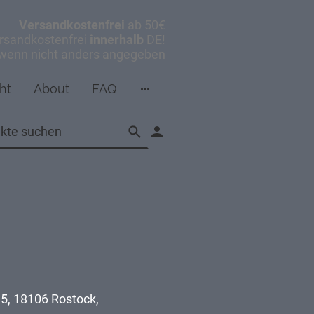
Versandkostenfrei
ab 50€
rsandkostenfrei
innerhalb
DE!
 wenn nicht anders angegeben
ht
About
FAQ
5, 18106 Rostock,