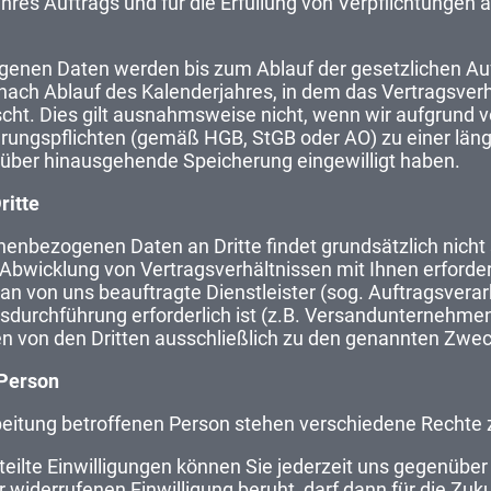
Ihres Auftrags und für die Erfüllung von Verpflichtunge
enen Daten werden bis zum Ablauf der gesetzlichen Auf
 nach Ablauf des Kalenderjahres, in dem das Vertragsver
cht. Dies gilt ausnahmsweise nicht, wenn wir aufgrund v
ungspflichten (gemäß HGB, StGB oder AO) zu einer läng
arüber hinausgehende Speicherung eingewilligt haben.
ritte
onenbezogenen Daten an Dritte findet grundsätzlich nich
e Abwicklung von Vertragsverhältnissen mit Ihnen erforderl
n von uns beauftragte Dienstleister (sog. Auftragsverarbe
agsdurchführung erforderlich ist (z.B. Versandunternehme
n von den Dritten ausschließlich zu den genannten Zwe
 Person
beitung betroffenen Person stehen verschiedene Rechte 
rteilte Einwilligungen können Sie jederzeit uns gegenüber
 widerrufenen Einwilligung beruht, darf dann für die Zuku