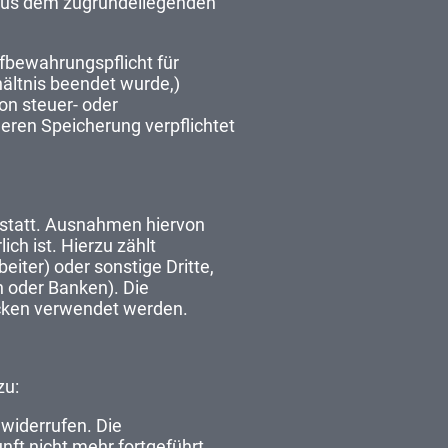
n aus dem zugrundeliegenden
bewahrungspflicht für
hältnis beendet wurde,)
on steuer- oder
eren Speicherung verpflichtet
t statt. Ausnahmen hiervon
ich ist. Hierzu zählt
iter) oder sonstige Dritte,
n oder Banken). Die
cken verwendet werden.
zu:
 widerrufen. Die
nft nicht mehr fortgeführt